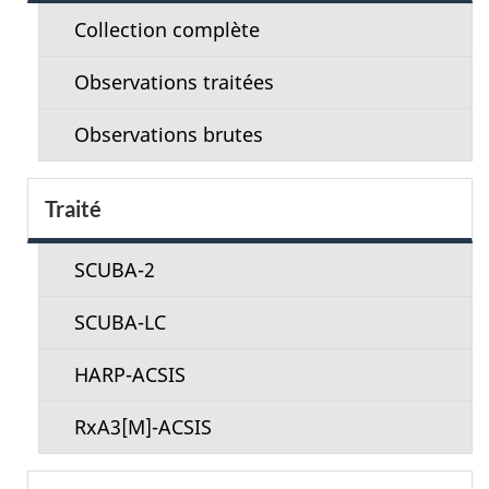
e
Collection complète
c
Observations traitées
t
Observations brutes
i
o
Traité
n
SCUBA-2
m
SCUBA-LC
e
n
HARP-ACSIS
u
RxA3[M]-ACSIS