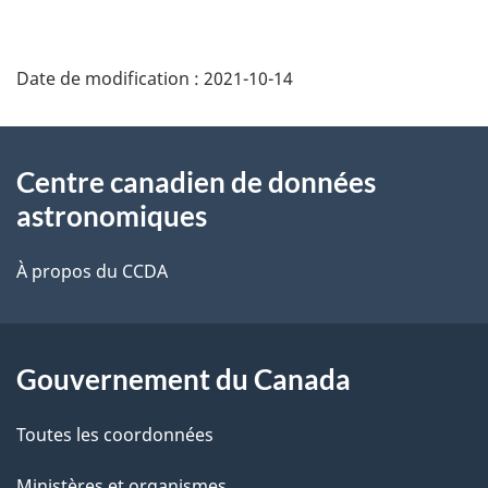
Date de modification :
2021-10-14
À
Centre canadien de données
propos
astronomiques
de
À propos du CCDA
ce
site
Gouvernement du Canada
Toutes les coordonnées
Ministères et organismes