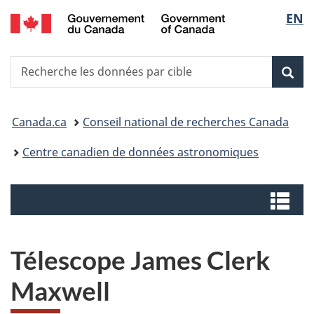
/
Sélec
EN
Passer
Passer
Canadian
au
à
de
Astronomy
contenu
la
Data
Recherche
Recherche
principal
version
la
Centre
les
HTML
Rech
données
simplifiée
langu
Vous
par
Canada.ca
Conseil national de recherches Canada
cible
êtes
Centre canadien de données astronomiques
ici
Menus
:
Me
Télescope James Clerk
Maxwell