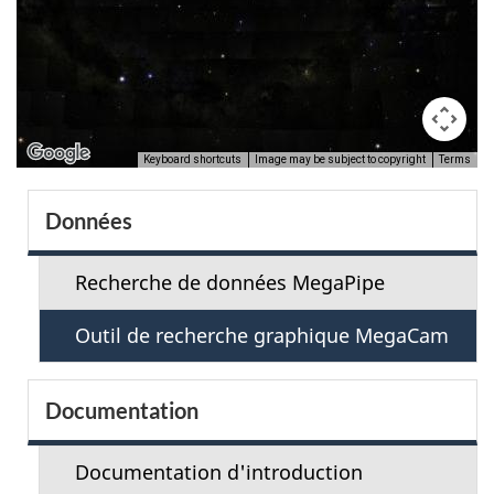
Keyboard shortcuts
Image may be subject to copyright
Terms
S
Données
e
Recherche de données MegaPipe
c
Outil de recherche graphique MegaCam
t
i
Documentation
o
Documentation d'introduction