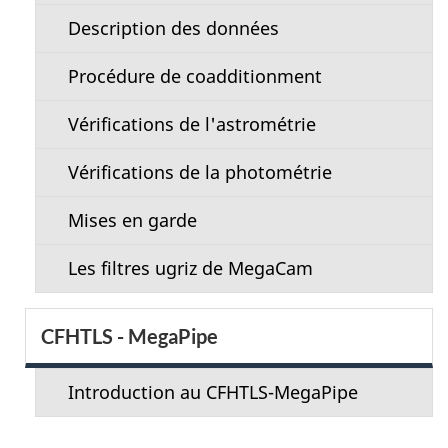
n
Description des données
m
Procédure de coadditionment
e
n
Vérifications de l'astrométrie
u
Vérifications de la photométrie
Mises en garde
Les filtres ugriz de MegaCam
CFHTLS - MegaPipe
Introduction au CFHTLS-MegaPipe