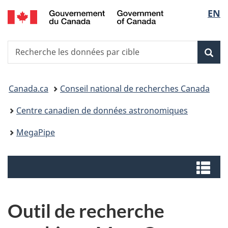
/
Sélec
EN
Passer
Passer
Canadian
au
à
de
Astronomy
contenu
la
Data
Recherche
Recherche
principal
version
la
Centre
les
HTML
Rech
données
simplifiée
langu
Vous
par
Canada.ca
Conseil national de recherches Canada
cible
êtes
Centre canadien de données astronomiques
ici
MegaPipe
:
Menus
Me
Outil de recherche